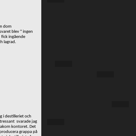
 om dom
svaret blev " ingen
 fick ingående
ch lagrad.
i destilleriet och
intressant svarade jag
åg bakom kontoret. Det
 producera grappa på