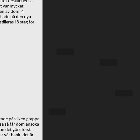
 i destilleriet så
et var mycket
r en av dom 4
visade på den nya
illeras i 8 steg för
oende på vilken grappa
ssa så får dom ansöka
an det görs först
är vår bank, det är