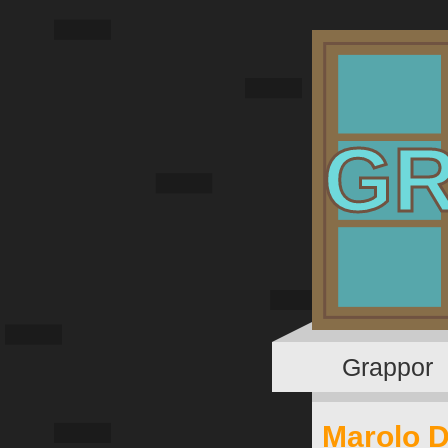
G
Grappor
Marolo De