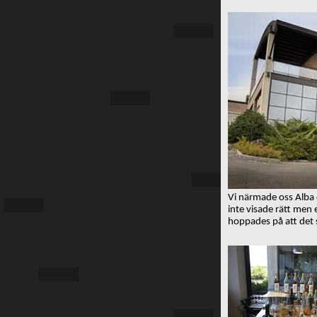
Vi närmade oss Alba d
inte visade rätt men 
hoppades på att det 