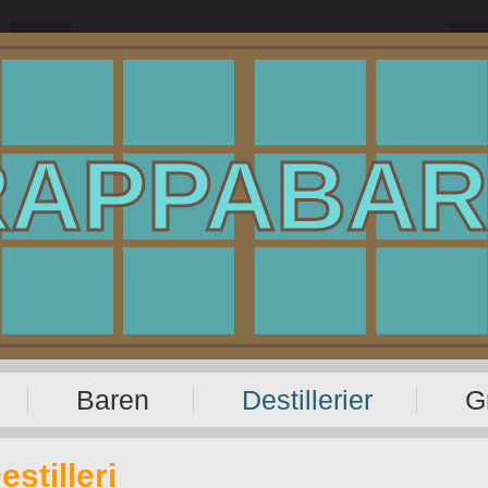
RAPPABAR
Baren
Destillerier
G
stilleri