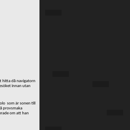
tt hitta då navigatorn
 besöket innan utan
olo som är sonen till
 få provsmaka
erade om att han