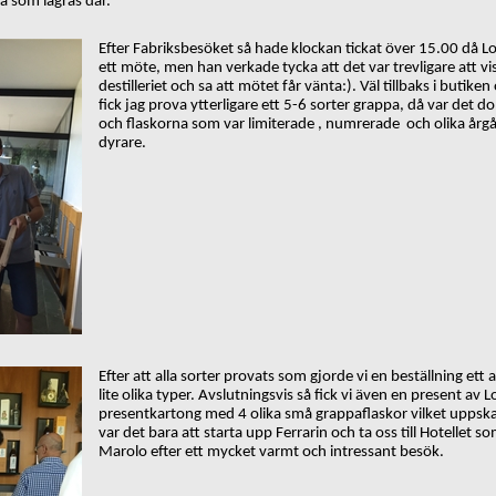
a som lagras där.
Efter Fabriksbesöket så hade klockan tickat över 15.00 då Lo
ett möte, men han verkade tycka att det var trevligare att vis
destilleriet och sa att mötet får vänta:). Väl tillbaks i buti
fick jag prova ytterligare ett 5-6 sorter grappa, då var det d
och flaskorna som var limiterade , numrerade och olika årgå
dyrare.
Efter att alla sorter provats som gjorde vi en beställning ett
lite olika typer. Avslutningsvis så fick vi även en present av 
presentkartong med 4 olika små grappaflaskor vilket uppskat
var det bara att starta upp Ferrarin och ta oss till Hotellet s
Marolo efter ett mycket varmt och intressant besök.