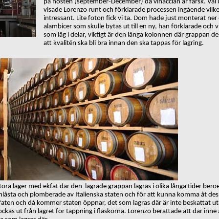
på hösten (september-December) då vinaccian är färsk. Väl ute
visade Lorenzo runt och förklarade processen ingående vilk
intressant. Lite foton fick vi ta. Dom hade just monterat ne
alambicer som skulle bytas ut till en ny, han förklarade och 
som låg i delar, viktigt är den långa kolonnen där grappan dest
att kvalitén ska bli bra innan den ska tappas för lagring.
 stora lager med ekfat där den lagrade grappan lagras i olika långa tider ber
r inlåsta och plomberade av Italienska staten och för att kunna komma åt de
 faten och då kommer staten öppnar, det som lagras där är inte beskattat ut
ockas ut från lagret för tappning i flaskorna. Lorenzo berättade att där inne 