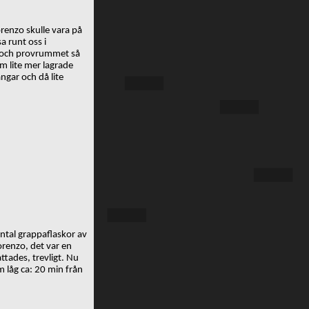
renzo skulle vara på
a runt oss i
ken och provrummet så
om lite mer lagrade
ngar och då lite
 antal grappaflaskor av
Lorenzo, det var en
tades, trevligt. Nu
om låg ca: 20 min från